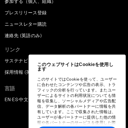
参加する（個人、組織）
プレスリリース登録
ニュースレター購読
連絡先 (英語のみ)
リンク
サステナビリティへの取り組み
このウェブサイトはCookieを使用し
ます
採用情報 (英語のみ)
このサイトではCookieを使って、ユーザー
に合わせたコンテンツや広告の表示、トラ
言語
フィックの分析を行っています。またユー
ザーによるサイトの利用状況についても情
EN
ES
中文
日本語
▪
▪
▪
報を収集し、ソーシャルメディアや広告配
信、データ解析の各パートナーに情報を共
有しています。ここで収集された情報は、
ユーザーが各パートナーに提供した他の情
報や各パートナーのサービスを使用した際