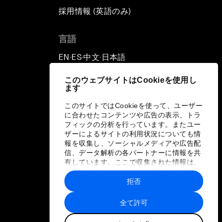
採用情報 (英語のみ)
て
言語
EN
ES
中文
日本語
▪
▪
▪
このウェブサイトはCookieを使用し
ます
このサイトではCookieを使って、ユーザー
に合わせたコンテンツや広告の表示、トラ
フィックの分析を行っています。またユー
ザーによるサイトの利用状況についても情
報を収集し、ソーシャルメディアや広告配
信、データ解析の各パートナーに情報を共
有しています。ここで収集された情報は、
ユーザーが各パートナーに提供した他の情
報や各パートナーのサービスを使用した際
拒否
に収集された情報と組み合わされ、各パー
トナーによって使用されることがありま
全て許可
す。