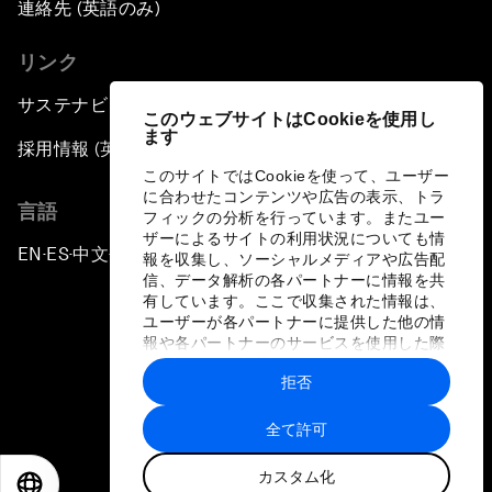
連絡先 (英語のみ)
リンク
サステナビリティへの取り組み
このウェブサイトはCookieを使用し
ます
採用情報 (英語のみ)
このサイトではCookieを使って、ユーザー
に合わせたコンテンツや広告の表示、トラ
言語
フィックの分析を行っています。またユー
ザーによるサイトの利用状況についても情
EN
ES
中文
日本語
▪
▪
▪
報を収集し、ソーシャルメディアや広告配
信、データ解析の各パートナーに情報を共
有しています。ここで収集された情報は、
ユーザーが各パートナーに提供した他の情
報や各パートナーのサービスを使用した際
に収集された情報と組み合わされ、各パー
拒否
トナーによって使用されることがありま
プライバシーポリシーと利用規約
す。
全て許可
サイトマップ
カスタム化
©
2026
世界経済フォーラム
EN
ES
中文
日本語