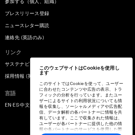
参加する（個人、組織）
プレスリリース登録
ニュースレター購読
連絡先 (英語のみ)
リンク
サステナビリティへの取り組み
このウェブサイトはCookieを使用し
ます
採用情報 (英語のみ)
このサイトではCookieを使って、ユーザー
に合わせたコンテンツや広告の表示、トラ
言語
フィックの分析を行っています。またユー
ザーによるサイトの利用状況についても情
EN
ES
中文
日本語
▪
▪
▪
報を収集し、ソーシャルメディアや広告配
信、データ解析の各パートナーに情報を共
有しています。ここで収集された情報は、
ユーザーが各パートナーに提供した他の情
報や各パートナーのサービスを使用した際