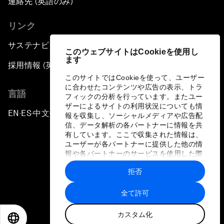
連絡先 (英語のみ)
リンク
サステナビリティへの取り組み
このウェブサイトはCookieを使用し
ます
採用情報 (英語のみ)
このサイトではCookieを使って、ユーザー
に合わせたコンテンツや広告の表示、トラ
言語
フィックの分析を行っています。またユー
ザーによるサイトの利用状況についても情
EN
ES
中文
日本語
▪
▪
▪
報を収集し、ソーシャルメディアや広告配
信、データ解析の各パートナーに情報を共
有しています。ここで収集された情報は、
ユーザーが各パートナーに提供した他の情
報や各パートナーのサービスを使用した際
に収集された情報と組み合わされ、各パー
拒否
トナーによって使用されることがありま
プライバシーポリシーと利用規約
す。
全て許可
サイトマップ
カスタム化
©
2026
世界経済フォーラム
EN
ES
中文
日本語