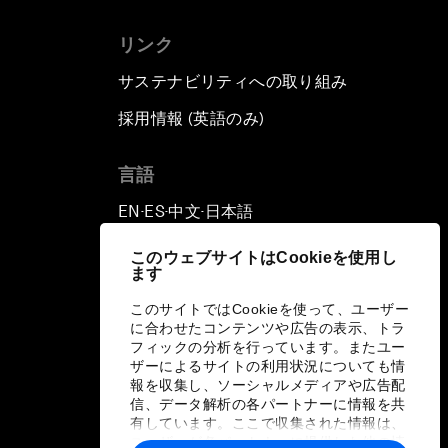
リンク
サステナビリティへの取り組み
採用情報 (英語のみ)
て
言語
EN
ES
中文
日本語
▪
▪
▪
このウェブサイトはCookieを使用し
ます
このサイトではCookieを使って、ユーザー
に合わせたコンテンツや広告の表示、トラ
フィックの分析を行っています。またユー
ザーによるサイトの利用状況についても情
報を収集し、ソーシャルメディアや広告配
信、データ解析の各パートナーに情報を共
有しています。ここで収集された情報は、
ユーザーが各パートナーに提供した他の情