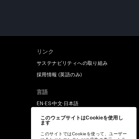
リンク
サステナビリティへの取り組み
採用情報 (英語のみ)
て
言語
EN
ES
中文
日本語
▪
▪
▪
このウェブサイトはCookieを使用し
ます
このサイトではCookieを使って、ユーザー