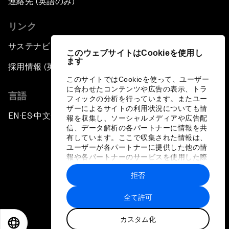
連絡先 (英語のみ)
リンク
サステナビリティへの取り組み
このウェブサイトはCookieを使用し
ます
採用情報 (英語のみ)
このサイトではCookieを使って、ユーザー
に合わせたコンテンツや広告の表示、トラ
言語
フィックの分析を行っています。またユー
ザーによるサイトの利用状況についても情
EN
ES
中文
日本語
▪
▪
▪
報を収集し、ソーシャルメディアや広告配
信、データ解析の各パートナーに情報を共
有しています。ここで収集された情報は、
ユーザーが各パートナーに提供した他の情
報や各パートナーのサービスを使用した際
に収集された情報と組み合わされ、各パー
拒否
トナーによって使用されることがありま
プライバシーポリシーと利用規約
す。
全て許可
サイトマップ
カスタム化
©
2026
世界経済フォーラム
EN
ES
中文
日本語