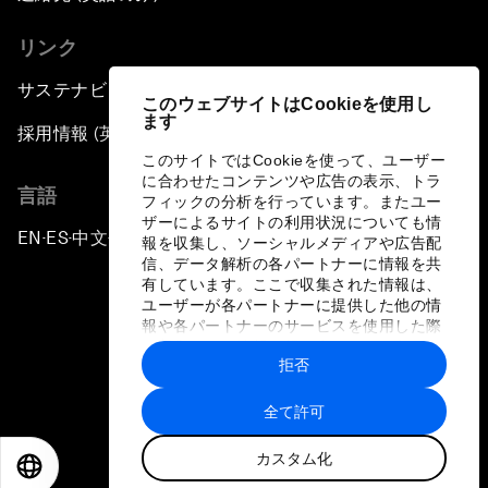
リンク
サステナビリティへの取り組み
このウェブサイトはCookieを使用し
ます
採用情報 (英語のみ)
このサイトではCookieを使って、ユーザー
に合わせたコンテンツや広告の表示、トラ
言語
フィックの分析を行っています。またユー
ザーによるサイトの利用状況についても情
EN
ES
中文
日本語
▪
▪
▪
報を収集し、ソーシャルメディアや広告配
信、データ解析の各パートナーに情報を共
有しています。ここで収集された情報は、
ユーザーが各パートナーに提供した他の情
報や各パートナーのサービスを使用した際
に収集された情報と組み合わされ、各パー
拒否
トナーによって使用されることがありま
プライバシーポリシーと利用規約
す。
全て許可
サイトマップ
カスタム化
©
2026
世界経済フォーラム
EN
ES
中文
日本語