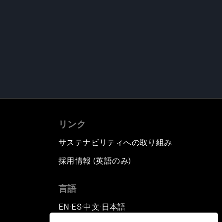
リンク
サステナビリティへの取り組み
採用情報 (英語のみ)
て
言語
EN
ES
中文
日本語
▪
▪
▪