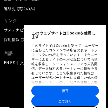
連絡先 (英語のみ)
リンク
サステナビリティへの取り組み
このウェブサイトはCookieを使用し
ます
採用情報 (英語のみ)
このサイトではCookieを使って、ユーザー
に合わせたコンテンツや広告の表示、トラ
言語
フィックの分析を行っています。またユー
ザーによるサイトの利用状況についても情
EN
ES
中文
日本語
▪
▪
▪
報を収集し、ソーシャルメディアや広告配
信、データ解析の各パートナーに情報を共
有しています。ここで収集された情報は、
ユーザーが各パートナーに提供した他の情
報や各パートナーのサービスを使用した際
に収集された情報と組み合わされ、各パー
拒否
トナーによって使用されることがありま
プライバシーポリシーと利用規約
す。
全て許可
サイトマップ