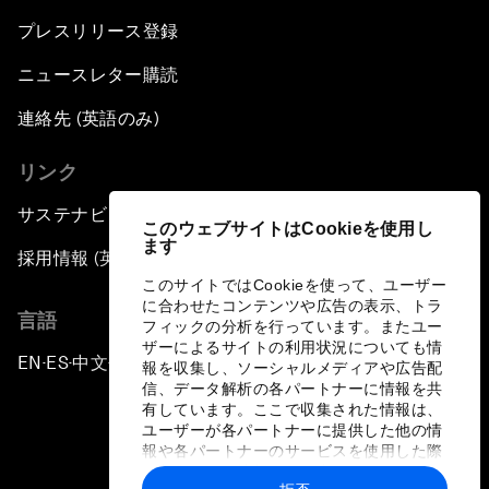
プレスリリース登録
ニュースレター購読
連絡先 (英語のみ)
リンク
サステナビリティへの取り組み
このウェブサイトはCookieを使用し
ます
採用情報 (英語のみ)
このサイトではCookieを使って、ユーザー
に合わせたコンテンツや広告の表示、トラ
言語
フィックの分析を行っています。またユー
ザーによるサイトの利用状況についても情
EN
ES
中文
日本語
▪
▪
▪
報を収集し、ソーシャルメディアや広告配
信、データ解析の各パートナーに情報を共
有しています。ここで収集された情報は、
ユーザーが各パートナーに提供した他の情
報や各パートナーのサービスを使用した際
に収集された情報と組み合わされ、各パー