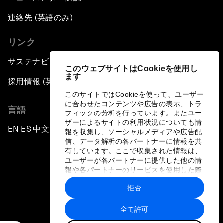
連絡先 (英語のみ)
リンク
サステナビリティへの取り組み
このウェブサイトはCookieを使用し
ます
採用情報 (英語のみ)
このサイトではCookieを使って、ユーザー
に合わせたコンテンツや広告の表示、トラ
言語
フィックの分析を行っています。またユー
ザーによるサイトの利用状況についても情
EN
ES
中文
日本語
▪
▪
▪
報を収集し、ソーシャルメディアや広告配
信、データ解析の各パートナーに情報を共
有しています。ここで収集された情報は、
ユーザーが各パートナーに提供した他の情
報や各パートナーのサービスを使用した際
に収集された情報と組み合わされ、各パー
拒否
トナーによって使用されることがありま
プライバシーポリシーと利用規約
す。
全て許可
サイトマップ