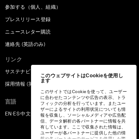
参加する（個人、組織）
プレスリリース登録
ニュースレター購読
連絡先 (英語のみ)
リンク
サステナビリティへの取り組み
このウェブサイトはCookieを使用し
ます
採用情報 (英語のみ)
このサイトではCookieを使って、ユーザー
に合わせたコンテンツや広告の表示、トラ
言語
フィックの分析を行っています。またユー
ザーによるサイトの利用状況についても情
EN
ES
中文
日本語
▪
▪
▪
報を収集し、ソーシャルメディアや広告配
信、データ解析の各パートナーに情報を共
有しています。ここで収集された情報は、
ユーザーが各パートナーに提供した他の情
報や各パートナーのサービスを使用した際