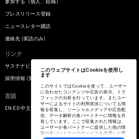
参加する（個人、組織）
プレスリリース登録
ニュースレター購読
連絡先 (英語のみ)
リンク
サステナビリティへの取り組み
このウェブサイトはCookieを使用し
ます
採用情報 (英語のみ)
このサイトではCookieを使って、ユーザー
に合わせたコンテンツや広告の表示、トラ
言語
フィックの分析を行っています。またユー
ザーによるサイトの利用状況についても情
EN
ES
中文
日本語
▪
▪
▪
報を収集し、ソーシャルメディアや広告配
信、データ解析の各パートナーに情報を共
有しています。ここで収集された情報は、
ユーザーが各パートナーに提供した他の情
報や各パートナーのサービスを使用した際