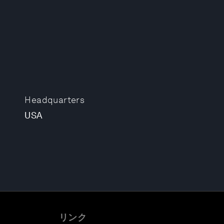
Headquarters
USA
リンク