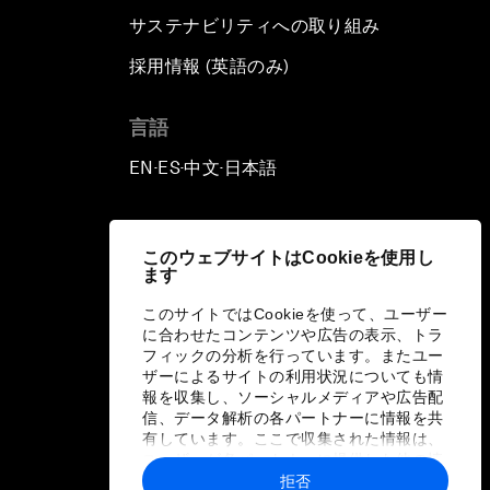
サステナビリティへの取り組み
採用情報 (英語のみ)
て
言語
EN
ES
中文
日本語
▪
▪
▪
このウェブサイトはCookieを使用し
ます
このサイトではCookieを使って、ユーザー
に合わせたコンテンツや広告の表示、トラ
フィックの分析を行っています。またユー
ザーによるサイトの利用状況についても情
報を収集し、ソーシャルメディアや広告配
信、データ解析の各パートナーに情報を共
有しています。ここで収集された情報は、
ユーザーが各パートナーに提供した他の情
報や各パートナーのサービスを使用した際
拒否