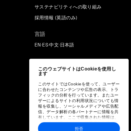
サステナビリティへの取り組み
採用情報 (英語のみ)
て
言語
EN
ES
中文
日本語
▪
▪
▪
このウェブサイトはCookieを使用し
ます
このサイトではCookieを使って、ユーザー
に合わせたコンテンツや広告の表示、トラ
フィックの分析を行っています。またユー
ザーによるサイトの利用状況についても情
報を収集し、ソーシャルメディアや広告配
信、データ解析の各パートナーに情報を共
有しています。ここで収集された情報は、
ユーザーが各パートナーに提供した他の情
報や各パートナーのサービスを使用した際
拒否