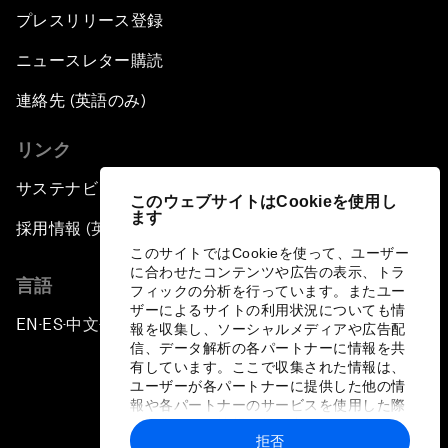
プレスリリース登録
ニュースレター購読
連絡先 (英語のみ)
リンク
サステナビリティへの取り組み
このウェブサイトはCookieを使用し
ます
採用情報 (英語のみ)
このサイトではCookieを使って、ユーザー
に合わせたコンテンツや広告の表示、トラ
言語
フィックの分析を行っています。またユー
ザーによるサイトの利用状況についても情
EN
ES
中文
日本語
▪
▪
▪
報を収集し、ソーシャルメディアや広告配
信、データ解析の各パートナーに情報を共
有しています。ここで収集された情報は、
ユーザーが各パートナーに提供した他の情
報や各パートナーのサービスを使用した際
に収集された情報と組み合わされ、各パー
拒否
トナーによって使用されることがありま