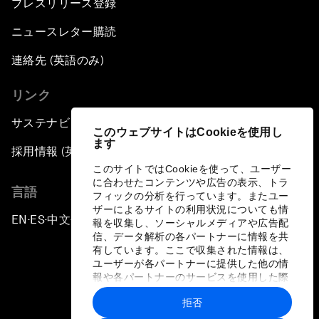
プレスリリース登録
ニュースレター購読
連絡先 (英語のみ)
リンク
サステナビリティへの取り組み
このウェブサイトはCookieを使用し
ます
採用情報 (英語のみ)
このサイトではCookieを使って、ユーザー
に合わせたコンテンツや広告の表示、トラ
言語
フィックの分析を行っています。またユー
ザーによるサイトの利用状況についても情
EN
ES
中文
日本語
▪
▪
▪
報を収集し、ソーシャルメディアや広告配
信、データ解析の各パートナーに情報を共
有しています。ここで収集された情報は、
ユーザーが各パートナーに提供した他の情
報や各パートナーのサービスを使用した際
に収集された情報と組み合わされ、各パー
拒否
トナーによって使用されることがありま
プライバシーポリシーと利用規約
す。