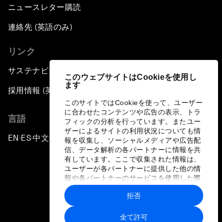
ニュースレター購読
連絡先 (英語のみ)
リンク
サステナビリティへの取り組み
このウェブサイトはCookieを使用し
ます
採用情報 (英語のみ)
このサイトではCookieを使って、ユーザー
に合わせたコンテンツや広告の表示、トラ
言語
フィックの分析を行っています。またユー
ザーによるサイトの利用状況についても情
EN
ES
中文
日本語
▪
▪
▪
報を収集し、ソーシャルメディアや広告配
信、データ解析の各パートナーに情報を共
有しています。ここで収集された情報は、
ユーザーが各パートナーに提供した他の情
報や各パートナーのサービスを使用した際
に収集された情報と組み合わされ、各パー
拒否
トナーによって使用されることがありま
プライバシーポリシーと利用規約
す。
全て許可