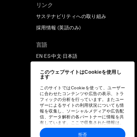
リンク
サステナビリティへの取り組み
採用情報 (英語のみ)
て
言語
EN
ES
中文
日本語
▪
▪
▪
このウェブサイトはCookieを使用し
ます
このサイトではCookieを使って、ユーザー
に合わせたコンテンツや広告の表示、トラ
フィックの分析を行っています。またユー
ザーによるサイトの利用状況についても情
報を収集し、ソーシャルメディアや広告配
信、データ解析の各パートナーに情報を共
有しています。ここで収集された情報は、
ユーザーが各パートナーに提供した他の情
報や各パートナーのサービスを使用した際
拒否