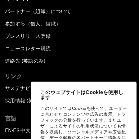
パートナー（組織）について
参加する（個人、組織）
プレスリリース登録
ニュースレター購読
連絡先 (英語のみ)
リンク
サステナビリティへの取り組み
このウェブサイトはCookieを使用し
ます
採用情報 (英語のみ)
このサイトではCookieを使って、ユーザー
に合わせたコンテンツや広告の表示、トラ
言語
フィックの分析を行っています。またユー
ザーによるサイトの利用状況についても情
EN
ES
中文
日本語
▪
▪
▪
報を収集し、ソーシャルメディアや広告配
信、データ解析の各パートナーに情報を共