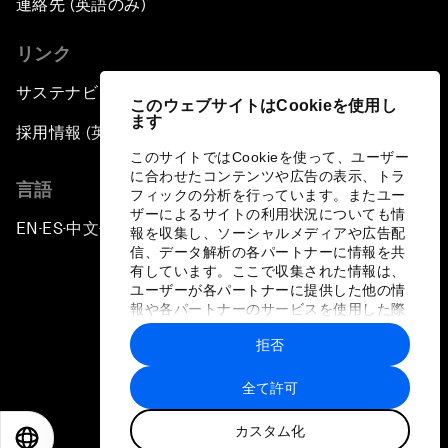
連絡先 (英語のみ)
リンク
サステナビリティへの取り組み
このウェブサイトはCookieを使用し
ます
採用情報 (英語のみ)
このサイトではCookieを使って、ユーザー
に合わせたコンテンツや広告の表示、トラ
言語
フィックの分析を行っています。またユー
ザーによるサイトの利用状況についても情
EN
ES
中文
日本語
▪
▪
▪
報を収集し、ソーシャルメディアや広告配
信、データ解析の各パートナーに情報を共
有しています。ここで収集された情報は、
ユーザーが各パートナーに提供した他の情
報や各パートナーのサービスを使用した際
に収集された情報と組み合わされ、各パー
拒否
トナーによって使用されることがありま
プライバシーポリシーと利用規約
す。
全て許可
サイトマップ
カスタム化
©
2026
世界経済フォーラム
EN
ES
中文
日本語