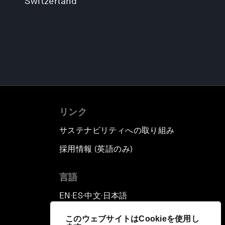
Switzerland
リンク
サステナビリティへの取り組み
採用情報 (英語のみ)
て
言語
EN
ES
中文
日本語
▪
▪
▪
このウェブサイトはCookieを使用し