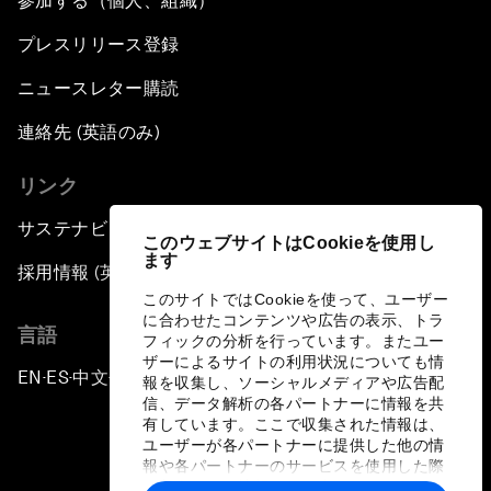
参加する（個人、組織）
プレスリリース登録
ニュースレター購読
連絡先 (英語のみ)
リンク
サステナビリティへの取り組み
このウェブサイトはCookieを使用し
ます
採用情報 (英語のみ)
このサイトではCookieを使って、ユーザー
に合わせたコンテンツや広告の表示、トラ
言語
フィックの分析を行っています。またユー
ザーによるサイトの利用状況についても情
EN
ES
中文
日本語
▪
▪
▪
報を収集し、ソーシャルメディアや広告配
信、データ解析の各パートナーに情報を共
有しています。ここで収集された情報は、
ユーザーが各パートナーに提供した他の情
報や各パートナーのサービスを使用した際
に収集された情報と組み合わされ、各パー