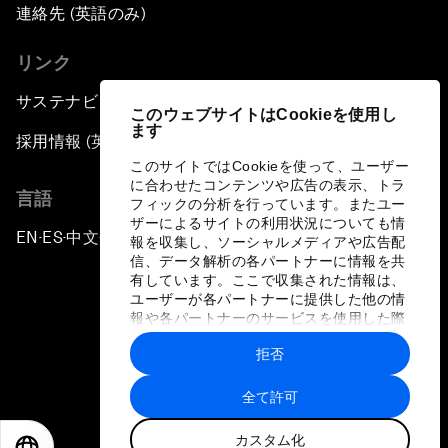
連絡先 (英語のみ)
リンク
サステナビリティへの取り組み
このウェブサイトはCookieを使用し
ます
採用情報 (英語のみ)
このサイトではCookieを使って、ユーザー
に合わせたコンテンツや広告の表示、トラ
言語
フィックの分析を行っています。またユー
ザーによるサイトの利用状況についても情
EN
ES
中文
日本語
▪
▪
▪
報を収集し、ソーシャルメディアや広告配
信、データ解析の各パートナーに情報を共
有しています。ここで収集された情報は、
ユーザーが各パートナーに提供した他の情
報や各パートナーのサービスを使用した際
に収集された情報と組み合わされ、各パー
拒否
トナーによって使用されることがありま
プライバシーポリシーと利用規約
す。
全て許可
サイトマップ
カスタム化
©
2026
世界経済フォーラム
EN
ES
中文
日本語