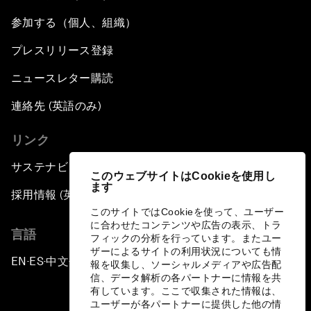
参加する（個人、組織）
プレスリリース登録
ニュースレター購読
連絡先 (英語のみ)
リンク
サステナビリティへの取り組み
このウェブサイトはCookieを使用し
ます
採用情報 (英語のみ)
このサイトではCookieを使って、ユーザー
に合わせたコンテンツや広告の表示、トラ
言語
フィックの分析を行っています。またユー
ザーによるサイトの利用状況についても情
EN
ES
中文
日本語
▪
▪
▪
報を収集し、ソーシャルメディアや広告配
信、データ解析の各パートナーに情報を共
有しています。ここで収集された情報は、
ユーザーが各パートナーに提供した他の情