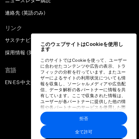
ニュースレター購読
連絡先 (英語のみ)
リンク
サステナビリティへの取り組み
このウェブサイトはCookieを使用し
ます
採用情報 (英語のみ)
このサイトではCookieを使って、ユーザー
に合わせたコンテンツや広告の表示、トラ
言語
フィックの分析を行っています。またユー
ザーによるサイトの利用状況についても情
EN
ES
中文
日本語
▪
▪
▪
報を収集し、ソーシャルメディアや広告配
信、データ解析の各パートナーに情報を共
有しています。ここで収集された情報は、
ユーザーが各パートナーに提供した他の情
報や各パートナーのサービスを使用した際
に収集された情報と組み合わされ、各パー
拒否
トナーによって使用されることがありま
プライバシーポリシーと利用規約
す。
全て許可
サイトマップ