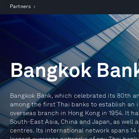
Partners
Bangkok Ban
Bangkok Bank, which celebrated its 80th a
among the first Thai banks to establish an i
overseas branch in Hong Kong in 1954. It h
South-East Asia, China and Japan, as well as
centres. Its international network spans 1