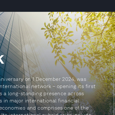
k
nniversary on 1 December 2024, was
nternational network – opening its first
as a long-standing presence across
 in major international financial
4 economies and comprises one of the