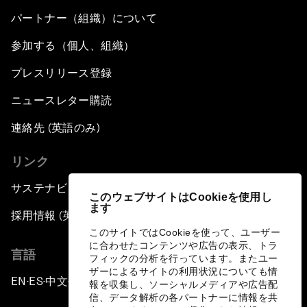
パートナー（組織）について
参加する（個人、組織）
プレスリリース登録
ニュースレター購読
連絡先 (英語のみ)
リンク
サステナビリティへの取り組み
このウェブサイトはCookieを使用し
ます
採用情報 (英語のみ)
このサイトではCookieを使って、ユーザー
に合わせたコンテンツや広告の表示、トラ
言語
フィックの分析を行っています。またユー
ザーによるサイトの利用状況についても情
EN
ES
中文
日本語
▪
▪
▪
報を収集し、ソーシャルメディアや広告配
信、データ解析の各パートナーに情報を共