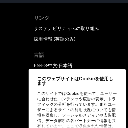
リンク
サステナビリティへの取り組み
採用情報 (英語のみ)
て
言語
EN
ES
中文
日本語
▪
▪
▪
このウェブサイトはCookieを使用し
ます
このサイトではCookieを使って、ユーザー
に合わせたコンテンツや広告の表示、トラ
フィックの分析を行っています。またユー
ザーによるサイトの利用状況についても情
報を収集し、ソーシャルメディアや広告配
信、データ解析の各パートナーに情報を共
有しています。ここで収集された情報は、