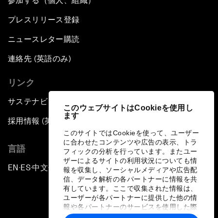
参加する（個人、組織）
プレスリリース登録
ニュースレター購読
連絡先 (英語のみ)
リンク
サステナビリティへの取り組み
このウェブサイトはCookieを使用し
ます
採用情報 (英語のみ)
このサイトではCookieを使って、ユーザー
に合わせたコンテンツや広告の表示、トラ
言語
フィックの分析を行っています。またユー
ザーによるサイトの利用状況についても情
EN
ES
中文
日本語
▪
▪
▪
報を収集し、ソーシャルメディアや広告配
信、データ解析の各パートナーに情報を共
有しています。ここで収集された情報は、
ユーザーが各パートナーに提供した他の情
報や各パートナーのサービスを使用した際
に収集された情報と組み合わされ、各パー