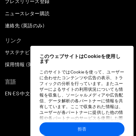
プレスリリース登録
ニュースレター購読
連絡先 (英語のみ)
リンク
サステナビリティへの取り組み
このウェブサイトはCookieを使用し
ます
採用情報 (英語のみ)
このサイトではCookieを使って、ユーザー
に合わせたコンテンツや広告の表示、トラ
言語
フィックの分析を行っています。またユー
ザーによるサイトの利用状況についても情
EN
ES
中文
日本語
▪
▪
▪
報を収集し、ソーシャルメディアや広告配
信、データ解析の各パートナーに情報を共
有しています。ここで収集された情報は、
ユーザーが各パートナーに提供した他の情
報や各パートナーのサービスを使用した際
に収集された情報と組み合わされ、各パー
拒否
トナーによって使用されることがありま
プライバシーポリシーと利用規約
す。