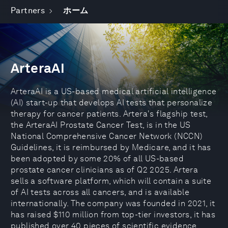
Partners
ホーム
ArteraAI
ArteraAI is a US-based medical artificial intelligence
(AI) start-up that develops AI tests that personalize
therapy for cancer patients. Artera's flagship test,
the ArteraAI Prostate Cancer Test, is in the US
National Comprehensive Cancer Network (NCCN)
Guidelines, it is reimbursed by Medicare, and it has
been adopted by some 20% of all US-based
prostate cancer clinicians as of Q2 2025. Artera
sells a software platform, which will contain a suite
of AI tests across all cancers, and is available
internationally. The company was founded in 2021, it
has raised $110 million from top-tier investors, it has
published over 40 pieces of scientific evidence