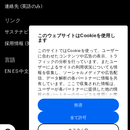
連絡先 (英語のみ)
リンク
サステナビリティへの取り組み
このウェブサイトはCookieを使用し
ます
採用情報 (英語のみ)
このサイトではCookieを使って、ユーザー
に合わせたコンテンツや広告の表示、トラ
言語
フィックの分析を行っています。またユー
ザーによるサイトの利用状況についても情
EN
ES
中文
日本語
▪
▪
▪
報を収集し、ソーシャルメディアや広告配
信、データ解析の各パートナーに情報を共
有しています。ここで収集された情報は、
ユーザーが各パートナーに提供した他の情
報や各パートナーのサービスを使用した際
に収集された情報と組み合わされ、各パー
拒否
トナーによって使用されることがありま
プライバシーポリシーと利用規約
す。
全て許可
サイトマップ
カスタム化