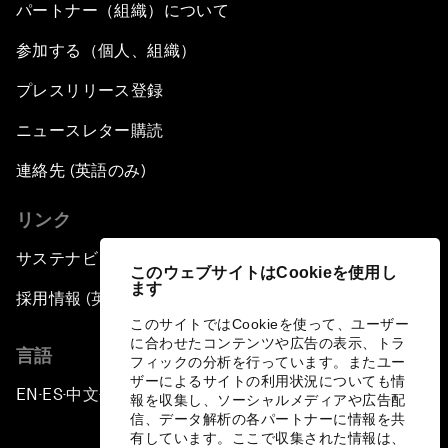
パートナー（組織）について
参加する（個人、組織）
プレスリリース登録
ニュースレター購読
連絡先 (英語のみ)
リンク
サステナビリティへの取り組み
このウェブサイトはCookieを使用し
ます
採用情報 (英語のみ)
このサイトではCookieを使って、ユーザー
に合わせたコンテンツや広告の表示、トラ
言語
フィックの分析を行っています。またユー
ザーによるサイトの利用状況についても情
EN
ES
中文
日本語
▪
▪
▪
報を収集し、ソーシャルメディアや広告配
信、データ解析の各パートナーに情報を共
有しています。ここで収集された情報は、