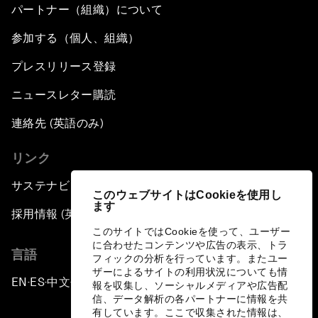
パートナー（組織）について
参加する（個人、組織）
プレスリリース登録
ニュースレター購読
連絡先 (英語のみ)
リンク
サステナビリティへの取り組み
このウェブサイトはCookieを使用し
ます
採用情報 (英語のみ)
このサイトではCookieを使って、ユーザー
に合わせたコンテンツや広告の表示、トラ
言語
フィックの分析を行っています。またユー
ザーによるサイトの利用状況についても情
EN
ES
中文
日本語
▪
▪
▪
報を収集し、ソーシャルメディアや広告配
信、データ解析の各パートナーに情報を共
有しています。ここで収集された情報は、