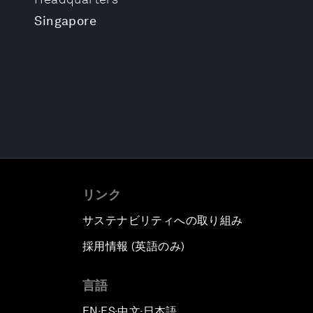
Singapore
リンク
サステナビリティへの取り組み
採用情報 (英語のみ)
て
言語
EN
ES
中文
日本語
▪
▪
▪