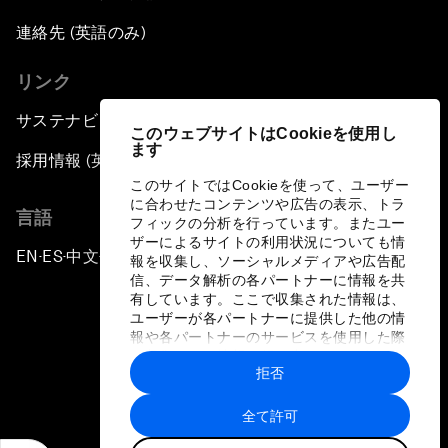
連絡先 (英語のみ)
リンク
サステナビリティへの取り組み
このウェブサイトはCookieを使用し
ます
採用情報 (英語のみ)
このサイトではCookieを使って、ユーザー
に合わせたコンテンツや広告の表示、トラ
言語
フィックの分析を行っています。またユー
ザーによるサイトの利用状況についても情
EN
ES
中文
日本語
▪
▪
▪
報を収集し、ソーシャルメディアや広告配
信、データ解析の各パートナーに情報を共
有しています。ここで収集された情報は、
ユーザーが各パートナーに提供した他の情
報や各パートナーのサービスを使用した際
に収集された情報と組み合わされ、各パー
拒否
トナーによって使用されることがありま
プライバシーポリシーと利用規約
す。
全て許可
サイトマップ