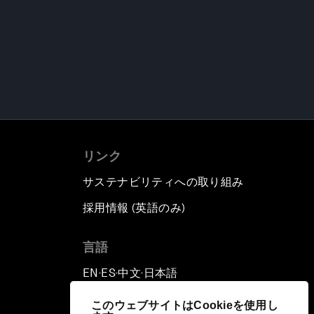
リンク
サステナビリティへの取り組み
採用情報 (英語のみ)
て
言語
EN
ES
中文
日本語
▪
▪
▪
このウェブサイトはCookieを使用し