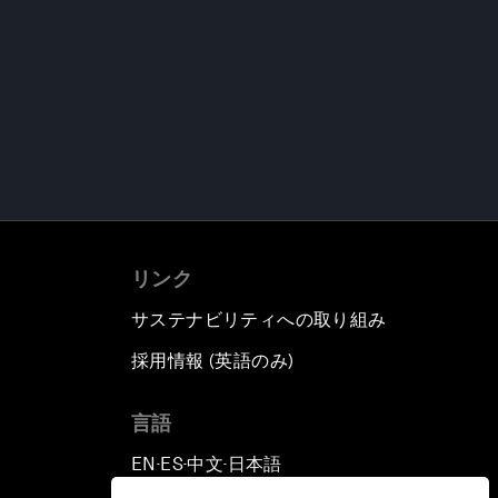
リンク
サステナビリティへの取り組み
採用情報 (英語のみ)
て
言語
EN
ES
中文
日本語
▪
▪
▪