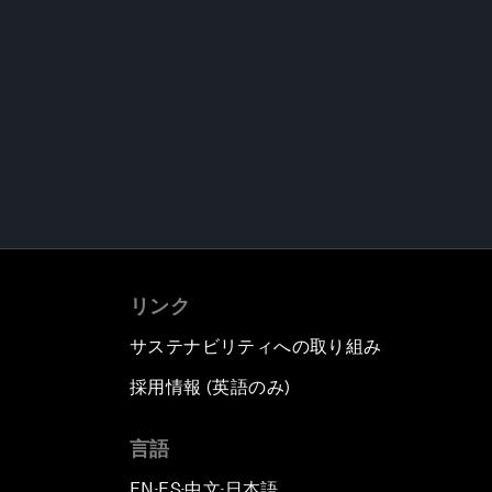
リンク
サステナビリティへの取り組み
採用情報 (英語のみ)
て
言語
EN
ES
中文
日本語
▪
▪
▪