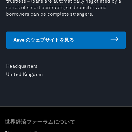
trustless – loans are automatically negotiated by a
series of smart contracts, so depositors and
borrowers can be complete strangers.
Aave のウェブサイトを見る
Headquarters
United Kingdom
世界経済フォーラムについて