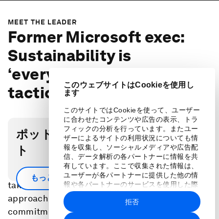
MEET THE LEADER
Former Microsoft exec:
Sustainability is
‘everybody’s job’. How key
このウェブサイトはCookieを使用し
tactics can help
ます
このサイトではCookieを使って、ユーザー
に合わせたコンテンツや広告の表示、トラ
フィックの分析を行っています。またユー
ポッドキャスト・トランスクリプ
ザーによるサイトの利用状況についても情
報を収集し、ソーシャルメディアや広告配
ト
信、データ解析の各パートナーに情報を共
有しています。ここで収集された情報は、
Sustainability goals take more than will - they
ユーザーが各パートナーに提供した他の情
もっと見る
take culture change and block and tackle
報や各パートナーのサービスを使用した際
に収集された情報と組み合わされ、各パー
approaches. Microsoft announced a host of big
拒否
トナーによって使用されることがありま
commitments in 2020 for the decade ahead,
す。