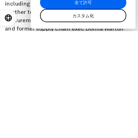
全て許可
including a goal to be carbon negative and
another to reduce emissions by 55%.
カスタム化
EN
ES
中文
日本語
Procurement played a key role in these goals
and former supply chain exec Donna Warton
shares the moves that have helped get leader
buy-in, drive proactive thinking and help make
sustainability a business imperative and not
just a ‘one-off’ project. She’ll also explain the
role an internal carbon tax has played in driving
incentives, the challenge AI brings in staying
on track for emissions goals, and what’s been
effective to to force the right conversations in
product design and at the supplier level to
reduce waste and tackle emissions.
ホスト
: