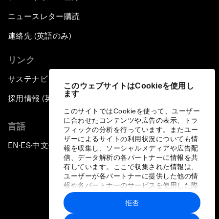
ニュースレター購読
連絡先 (英語のみ)
リンク
サステナビリティへの取り組み
このウェブサイトはCookieを使用し
ます
採用情報 (英語のみ)
このサイトではCookieを使って、ユーザー
に合わせたコンテンツや広告の表示、トラ
言語
フィックの分析を行っています。またユー
ザーによるサイトの利用状況についても情
EN
ES
中文
日本語
▪
▪
▪
報を収集し、ソーシャルメディアや広告配
信、データ解析の各パートナーに情報を共
有しています。ここで収集された情報は、
ユーザーが各パートナーに提供した他の情
報や各パートナーのサービスを使用した際
に収集された情報と組み合わされ、各パー
拒否
トナーによって使用されることがありま
プライバシーポリシーと利用規約
す。