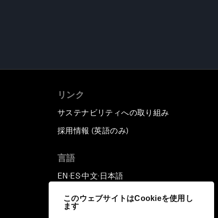
リンク
サステナビリティへの取り組み
採用情報 (英語のみ)
て
言語
EN
ES
中文
日本語
▪
▪
▪
このウェブサイトはCookieを使用し
ます